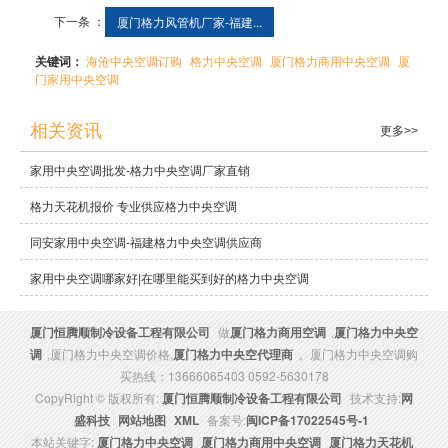
下一条 ：
厦门格力风管机厂家-福建...
关键词：
海沧中央空调订购
格力中央空调
厦门格力商用中央空调
厦
门家用中央空调
相关资讯
更多>>
家用中央空调批发-格力中央空调厂家直销
格力天花机报价 专业供应格力中央空调
同安家用中央空调-福建格力中央空调供应商
家用中央空调哪家好|在哪里能买到好的格力中央空调
厦门恒腾顺制冷设备工程有限公司
做
厦门格力商用空调
,
厦门格力中央空
调
,厦门格力中央空调价格,
厦门格力中央空代理商
。厦门格力中央空调购
买热线：13666065403 0592-5630178
CopyRight © 版权所有:
厦门恒腾顺制冷设备工程有限公司
技术支持:
网
盛科技
网站地图
XML
备案号:
闽ICP备17022545号-1
本站关键字:
厦门格力中央空调
厦门格力商用中央空调
厦门格力天花机