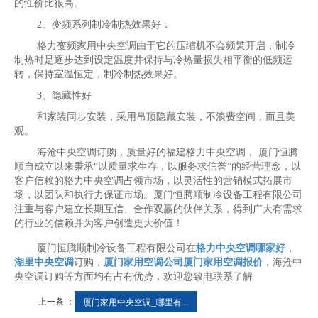
的性价比很高。
2、变频系列制冷制热效果好：
格力变频家用中央空调由于它的压缩机不会频繁开启，制冷
制热时是逐步达到设定温度并保持与冷热量损失相平衡的低频运
转，保持室温恒定，制冷制热效果好。
3、隐藏性好
和家装同步安装，采用吊顶隐藏安装，不浪费空间，而且美
观。
海沧中央空调订购，质量好的福建格力中央空调， 厦门恒腾
顺自成立以来秉承“以质量求生存，以服务求信誉”的经营理念，以
客户信赖的格力中央空调占领市场，以灵活性的营销模式拓展市
场，以团队和执行力保证市场。厦门恒腾顺制冷设备工程有限公司
注重与客户建立长期互信、合作双赢的伙伴关系，得到广大有需求
的行业的信赖并为客户创造更大价值！
厦门恒腾顺制冷设备工程有限公司在
格力中央空调哪家好
，
湖里中央空调
订购，
厦门家用空调公司厦门家用空调报价
，海沧中
央空调订购等方面均有占有优势，欢迎您致电联系了解
上一条 ：
厦门家用中央空调_哪里有...