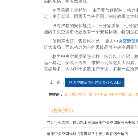
热的毛病，制冷效果好。
冬季采暖非常耗能： 由于受气候影响，格力中
定，由于低温、雨雪天气等原因，制冷效果会大
没有严格的安装规范： “三分靠质量，七分靠
国内中央空调市场还没有一个安装标准，特别是
使用寿命短、售后维护差： 格力中央
空调使
扩大市场，而以格力为主的民族品牌中央空调目
格力中央空调质量怎么样，综合以上介绍，格力
品不稳定、安装不恰当、维护不到位这几大因素
装者居多，因为对于多数用户来说，多花一点预
上一条 ：
格力空调室内机结冰是什么原因
关键词：
厦门格力空调
厦门格力家用中央空调
厦门
相关资讯
立足行业需求，格力精工推动家用中央空调服务再升级
家用中央空调优缺点有哪些？手把手教你选合适的