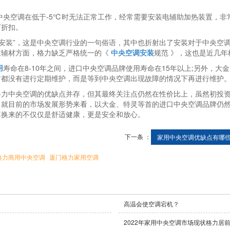
央空调在低于-5℃时无法正常工作，经常需要安装电辅助加热装置，非
打折扣。
安装”，这是中央空调行业的一句俗语，其中也折射出了安装对于中央空
在辅材方面，格力缺乏严格统一的《
中央空调安装
规范 》，这也是近几
用
寿命在8-10年之间，进口中央空调品牌使用寿命在15年以上;另外，
前都没有进行定期维护，而是等到中央空调出现故障的情况下再进行维护
中央空调的优缺点并存，但其最终关注点仍然在性价比上，虽然初投资
。就目前的市场发展形势来看，以大金、特灵等首的进口中央空调品牌仍
算换来的不仅仅是舒适健康，更是安全和放心。
下一条 ：
家用中央空调优缺点有哪些.
格力商用中央空调
厦门格力家用空调
！
高温会使空调宕机？
2022年家用中央空调市场现状格力居